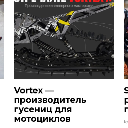
Vortex —
производитель
гусениц для
мотоциклов
b