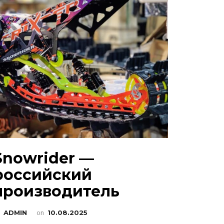
Snowrider —
российский
производитель
y
ADMIN
on
10.08.2025