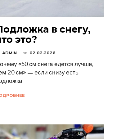
Подложка в снегу,
что это?
y
ADMIN
on
02.02.2026
очему «50 см снега едется лучше,
ем 20 см» — если снизу есть
одложка
ОДРОБНЕЕ