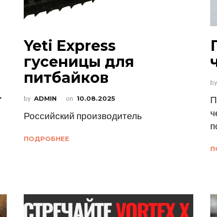
Yeti Express
гусеницы для
питбайков
b
т
by
ADMIN
on
10.08.2025
П
ч
Российский производитель
п
ПОДРОБНЕЕ
П