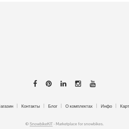
агазин
Контакты
Блог
О комплектах
Инфо
Кар
©
SnowbikeKIT
- Marketplace for snowbikes.