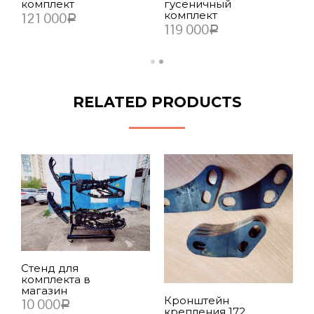
комплект
гусеничный
комплект
121 000
Р
119 000
Р
В КОРЗИНУ
В КОРЗИНУ
RELATED PRODUCTS
Т
г
к
Стенд для
с
комплекта в
7
магазин
Кронштейн
10 000
Р
крепления 172