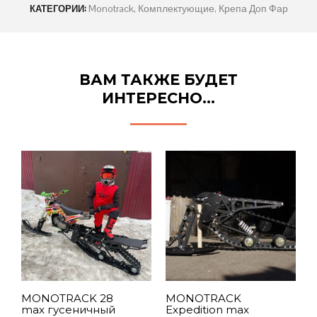
Monotrack
,
Комплектующие
,
Крепа Доп Фар
КАТЕГОРИИ:
ВАМ ТАКЖЕ БУДЕТ
ИНТЕРЕСНО…
M
1
к
1
MONOTRACK 28
MONOTRACK
max гусеничный
Expedition max