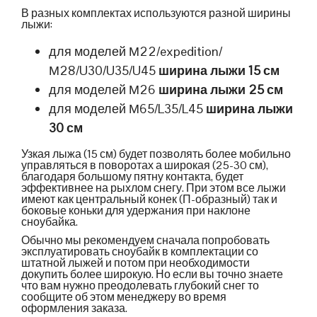
В разных комплектах используются разной ширины
лыжи:
для моделей М22/expedition/
М28/U30/U35/U45
ширина лыжи 15 см
для моделей М26
ширина лыжи 25 см
для моделей М65/L35/L45
ширина лыжи
30 см
Узкая лыжа (15 см) будет позволять более мобильно
управляться в поворотах а широкая (25-30 см),
благодаря большому пятну контакта, будет
эффективнее на рыхлом снегу. При этом все лыжи
имеют как центральный конек (П-образный) так и
боковые коньки для удержания при наклоне
сноубайка.
Обычно мы рекомендуем сначала попробовать
эксплуатировать сноубайк в комплектации со
штатной лыжей и потом при необходимости
докупить более широкую. Но если вы точно знаете
что вам нужно преодолевать глубокий снег то
сообщите об этом менеджеру во время
оформления заказа.