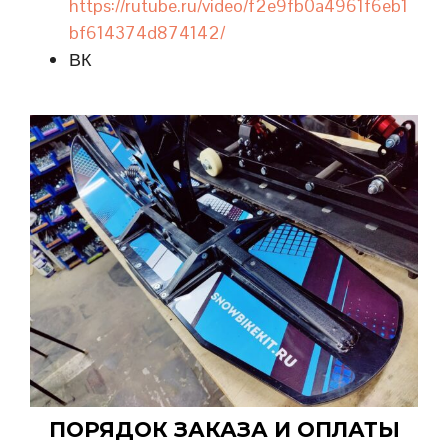
https://rutube.ru/video/f2e9fb0a4961f6eb1
bf614374d874142/
ВК
ПОРЯДОК ЗАКАЗА И ОПЛАТЫ