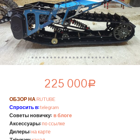
225 000
Р
ОБЗОР НА
RUTUBE
Спросить в:
telegram
Советы новичку:
в блоге
Аксессуары:
по ссылке
Дилеры:
на карте
Telegram:
канал