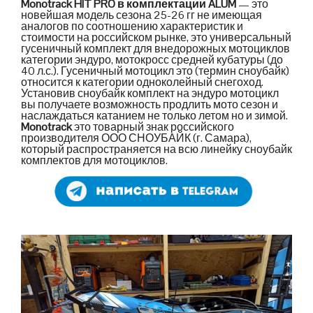
Monotrack HIT PRO в комплектации ALUM
— это
новейшая модель сезона 25-26 гг не имеющая
аналогов по соотношению характеристик и
стоимости на российском рынке, это универсальный
гусеничный комплект для внедорожных мотоциклов
категории эндуро, мотокросс средней кубатуры (до
40 л.с.). Гусеничный мотоцикл это (термин сноубайк)
относится к категории одноколейный снегоход.
Установив сноубайк комплект на эндуро мотоцикл
вы получаете возможность продлить мото сезон и
наслаждаться катанием не только летом но и зимой.
Monotrack
это товарный знак российского
производителя ООО СНОУБАЙК (г. Самара),
который распространяется на всю линейку сноубайк
комплектов для мотоциклов.