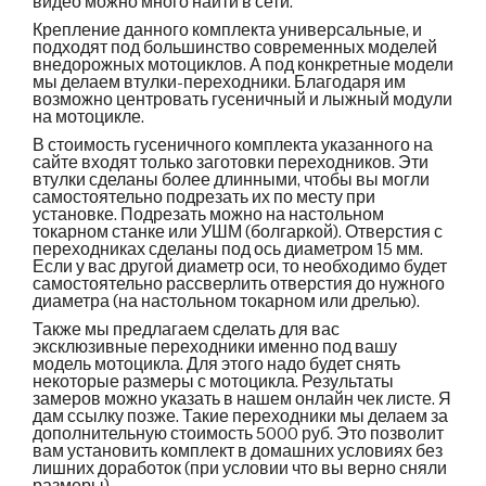
видео можно много найти в сети.
Крепление данного комплекта универсальные, и
подходят под большинство современных моделей
внедорожных мотоциклов. А под конкретные модели
мы делаем втулки-переходники. Благодаря им
возможно центровать гусеничный и лыжный модули
на мотоцикле.
В стоимость гусеничного комплекта указанного на
сайте входят только заготовки переходников. Эти
втулки сделаны более длинными, чтобы вы могли
самостоятельно подрезать их по месту при
установке. Подрезать можно на настольном
токарном станке или УШМ (болгаркой). Отверстия с
переходниках сделаны под ось диаметром 15 мм.
Если у вас другой диаметр оси, то необходимо будет
самостоятельно рассверлить отверстия до нужного
диаметра (на настольном токарном или дрелью).
Также мы предлагаем сделать для вас
эксклюзивные переходники именно под вашу
модель мотоцикла. Для этого надо будет снять
некоторые размеры с мотоцикла. Результаты
замеров можно указать в нашем онлайн чек листе. Я
дам ссылку позже. Такие переходники мы делаем за
дополнительную стоимость 5000 руб. Это позволит
вам установить комплект в домашних условиях без
лишних доработок (при условии что вы верно сняли
размеры).