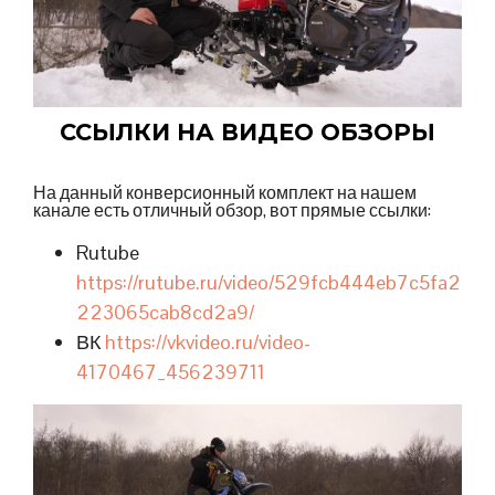
ССЫЛКИ НА ВИДЕО ОБЗОРЫ
На данный конверсионный комплект на нашем
канале есть отличный обзор, вот прямые ссылки:
Rutube
https://rutube.ru/video/529fcb444eb7c5fa2
223065cab8cd2a9/
ВК
https://vkvideo.ru/video-
4170467_456239711