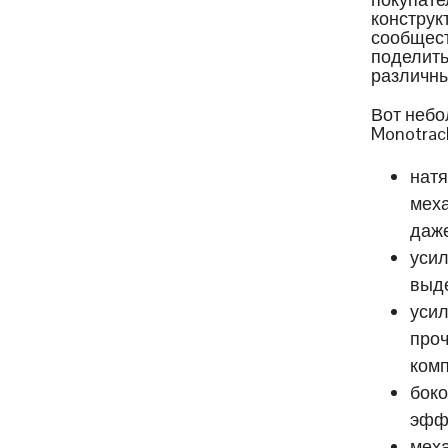
конструк
сообщест
поделить
различны
Вот небо
Monotrac
натя
меха
даже
усил
выд
усил
проч
комп
боко
эффе
меха