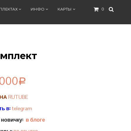
ПЛЕКТАХ
ИНФО
КАРТЫ
0
омплект
 000
Р
 НА
RUTUBE
ь в:
telegram
 новичку:
в блоге