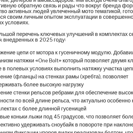
тивную обратную связь и рады что вокруг бренда фо
во активных людей увлеченный мото тематикой, гот
ся своим личным опытом эксплуатации в совершенн
х условиях.
льшой перечень ключевых улучшений в комплектах с
k внедренных в 2025 году:
жение цепи от мотора к гусеничному модулю. Добави
низм натяжки «One Bolt» который позволяет двумя к
 в полевых условиях выполнить натяжку участка цеп
ение (фланцы) на стенках рамы (хребта), позволяет
ерживать более высокую нагрузку
ение стенки рельсов ребрами для обеспечение высо
ности по всей длине рельса, что актуально особенно 
лектах с более длинной гусеницей
вые коньки лыжи под 45 градусов, что позволяет бол
ктивно удерживать сноубайк в повороте при наклон
низм фиксации упоров вилки реализован болтом, чт