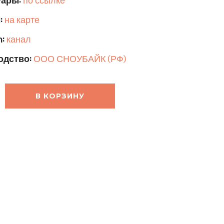
уары:
по ссылке
:
на карте
:
канал
одство:
ООО СНОУБАЙК (РФ)
В КОРЗИНУ