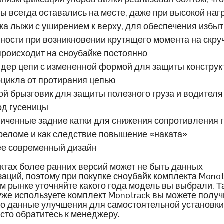
ы всегда оставались на месте, даже при высокой наг
ка лыжи с уширением к верху, для обеспечения избыт
ности при возникновении крутящего момента на скру
происходит на сноубайке постоянно
дер цепи с измененной формой для защиты конструк
цикла от протирания цепью
ой брызговик для защиты полезного груза и водителя 
од гусеницы
иченные задние катки для снижения сопротивления 
реломе и как следствие повышение «наката»
ее современный дизайн
ктах более ранних версий может не быть данных
аций, поэтому при покупке сноубайк комплекта Monot
м рынке уточняйте какого года модель вы выбрали. Т
уже используете комплект Monotrack вы можете получ
о данные улучшения для самостоятельной установки
осто обратитесь к менеджеру.