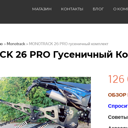
МАГАЗИН
КОНТАКТЫ
БЛОГ
О КОМ
лю
>
Monotrack
> MONOTRACK 26 PRO гусеничный комплект
K 26 PRO Гусеничный К
126
ОБЗОР
Спросит
Советы