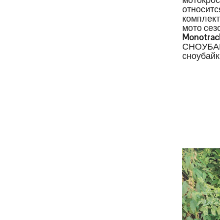
относитс
комплект
мото сез
Monotrac
СНОУБАЙК
сноубайк