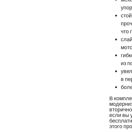
упор
стой
проч
что 
слай
мото
гибк
из п
увел
в пе
бол
В компле
модерниз
вторично
если вы 
бесплатн
этого пр