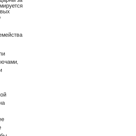
рмируется
овых
о
емейства
ли
лючами,
и
кой
на
ее
е
обы