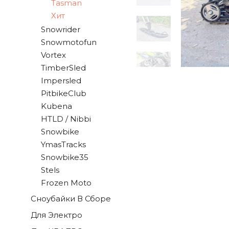
Tasman
Хит
Snowrider
Snowmotofun
Vortex
TimberSled
Impersled
PitbikeClub
Kubena
HTLD / Nibbi
Snowbike
YmasTracks
Snowbike35
Stels
Frozen Moto
Сноубайки В Сборе
Для Электро