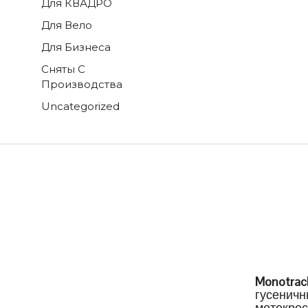
Для КВАДРО
Для Вело
Для Бизнеса
Сняты С
Производства
Uncategorized
Monotrac
гусеничн
мотокросс