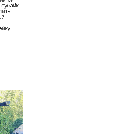
ноубайк
лить
ой.
ейку