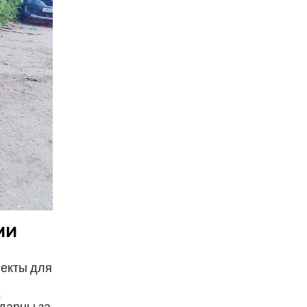
МИ
лекты для
х
одарны за