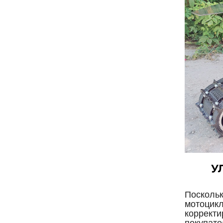
У
Поскольк
мотоцикл
корректи
покупате