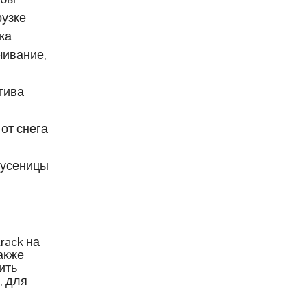
рузке
ка
чивание,
тива
от снега
гусеницы
rack на
акже
ить
, для