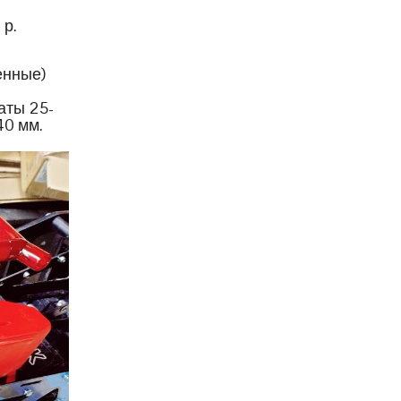
 р.
енные)
аты 25-
40 мм.