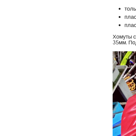
толь
плас
плас
Хомуты с
35мм. По