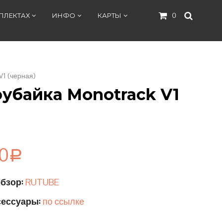
ПЛЕКТАХ
ИНФО
КАРТЫ
0
V1 (черная)
убайка Monotrack V1
00
Р
бзор:
RUTUBE
сессуары:
по ссылке