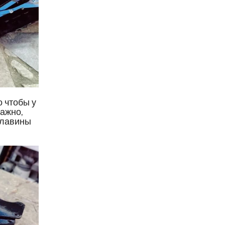
о чтобы у
важно,
 лавины