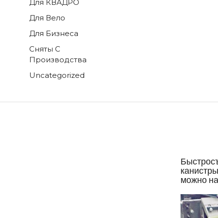
Для КВАДРО
Для Вело
Для Бизнеса
Сняты С
Производства
Uncategorized
Быстросъ
канистры
можно н