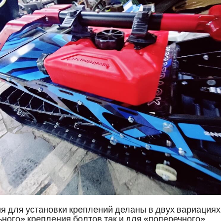
я для установки креплений деланы в двух вариациях
ного» крепления болтов так и для «поперечного».