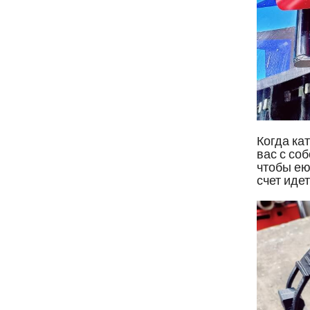
Когда ка
вас с со
чтобы ею
счет иде