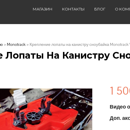
МАГАЗИН
КОНТАКТЫ
БЛОГ
О КОМ
лю
>
Monotrack
> Крепление лопаты на канистру сноубайка Monotrack 
 Лопаты На Канистру Сно
1 5
Видео о
Доп. ак