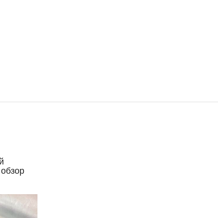
й
 обзор