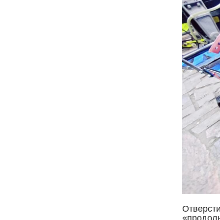
Отверсти
«продоль