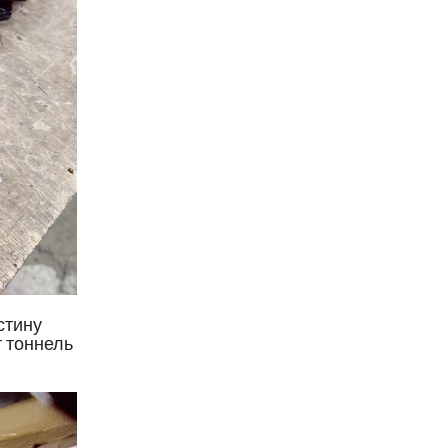
стину
 тоннель