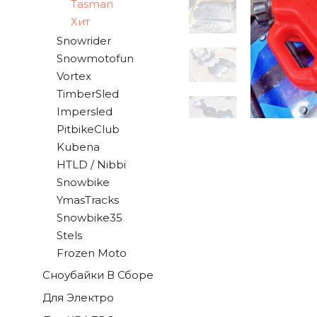
Tasman
Хит
Snowrider
Snowmotofun
Vortex
TimberSled
Impersled
PitbikeClub
Kubena
HTLD / Nibbi
Snowbike
YmasTracks
Snowbike35
Stels
Frozen Moto
Сноубайки В Сборе
Для Электро