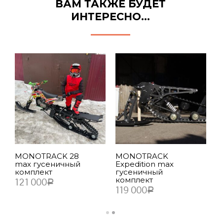
ВАМ ТАКЖЕ БУДЕТ
ИНТЕРЕСНО…
M
1
к
1
MONOTRACK 28
MONOTRACK
max гусеничный
Expedition max
комплект
гусеничный
комплект
121 000
Р
119 000
Р
В КОРЗИНУ
В КОРЗИНУ