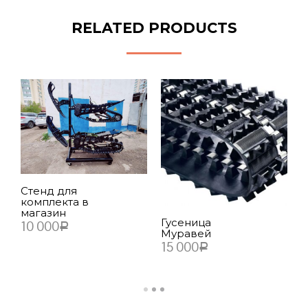
RELATED PRODUCTS
(
Стенд для
1
комплекта в
магазин
Гусеница
10 000
Р
Муравей
15 000
Р
В КОРЗИНУ
В КОРЗИНУ