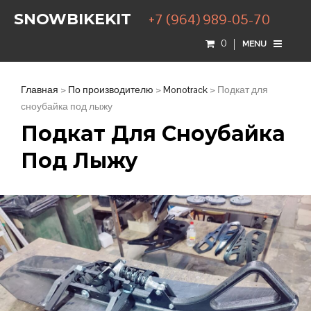
SNOWBIKEKIT
+7 (964) 989-05-70
0
MENU
Главная
>
По производителю
>
Monotrack
> Подкат для
сноубайка под лыжу
Подкат Для Сноубайка
Под Лыжу