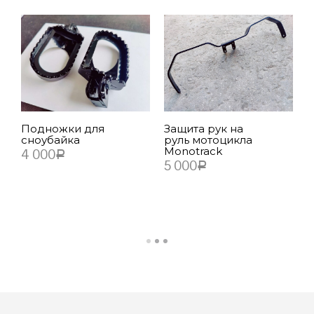
Подножки для
Защита рук на
сноубайка
руль мотоцикла
Monotrack
4 000
Р
Н
5 000
Р
г
В КОРЗИНУ
к
В КОРЗИНУ
M
7